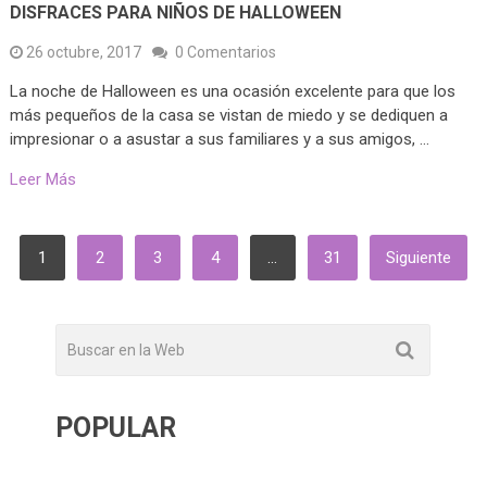
DISFRACES PARA NIÑOS DE HALLOWEEN
26 octubre, 2017
0 Comentarios
La noche de Halloween es una ocasión excelente para que los
más pequeños de la casa se vistan de miedo y se dediquen a
impresionar o a asustar a sus familiares y a sus amigos, …
Leer Más
PAGINACIÓN
1
2
3
4
…
31
Siguiente
DE
ENTRADAS
POPULAR