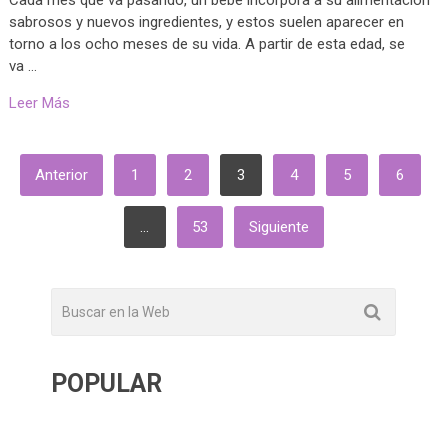
Cada mes que va pasando, un bebé incorpora a su alimentación
sabrosos y nuevos ingredientes, y estos suelen aparecer en
torno a los ocho meses de su vida. A partir de esta edad, se
va …
Leer Más
PAGINACIÓN
Anterior
1
2
3
4
5
6
DE
ENTRADAS
…
53
Siguiente
POPULAR