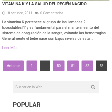
VITAMINA K Y LA SALUD DEL RECIÉN NACIDO
18 octubre, 2011
0 Comentarios
La vitamina K pertenece al grupo de las llamadas ?
liposolubles?? y es fundamental para el mantenimiento del
sistema de coagulación de la sangre, evitando las hemorragias.
Generalmente el bebé nace con bajos niveles de esta …
Leer Más
PAGINACIÓN
Anterior
1
…
50
51
52
53
DE
ENTRADAS
POPULAR