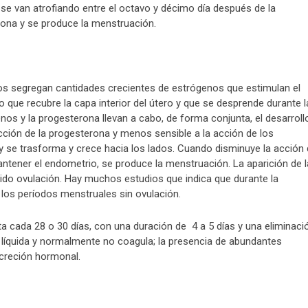
 se van atrofiando entre el octavo y décimo día después de la
rona y se produce la menstruación.
ulos segregan cantidades crecientes de estrógenos que estimulan el
o que recubre la capa interior del útero y que se desprende durante l
nos y la progesterona llevan a cabo, de forma conjunta, el desarroll
acción de la progesterona y menos sensible a la acción de los
 y se trasforma y crece hacia los lados. Cuando disminuye la acción
antener el endometrio, se produce la menstruación. La aparición de l
abido ovulación. Hay muchos estudios que indica que durante la
los períodos menstruales sin ovulación.
 cada 28 o 30 días, con una duración de 4 a 5 días y una eliminaci
 líquida y normalmente no coagula; la presencia de abundantes
ecreción hormonal.