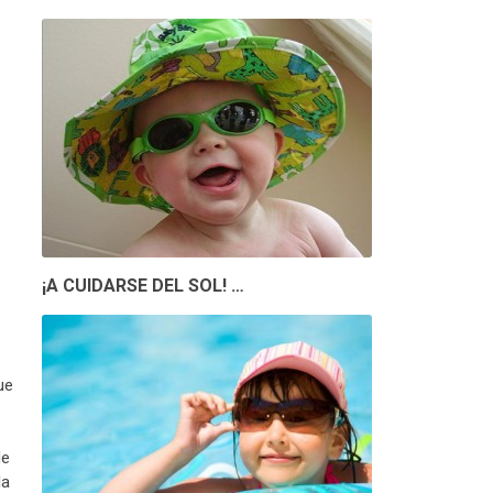
¡A CUIDARSE DEL SOL! …
ue
de
la