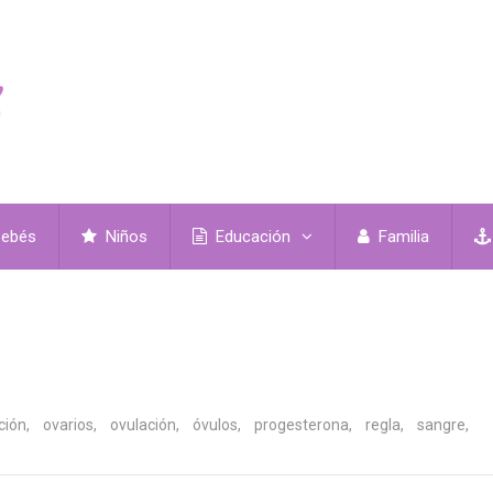
ebés
Niños
Educación
Familia
ción
,
ovarios
,
ovulación
,
óvulos
,
progesterona
,
regla
,
sangre
,