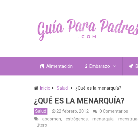
Alimentación
Embarazo
B
Inicio
Salud
¿Qué es la menarquía?
¿QUÉ ES LA MENARQUÍA?
Salud
22 febrero, 2012
0 Comentarios
abdomen
,
estrógenos
,
menarquía
,
menstrua
útero