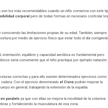
ura son los más recomendables cuando un niño comienza con este ti
exibilidad corporal
pero de todas formas en necesario controlar lo
y conociendo las limitaciones propias de su edad. También, siempre
stura por medio de ejercicio físico que estar todo el día corrigiend
ad, orientación, equilibrio y capacidad aeróbica es fundamental pero
bicos sería conveniente que el niño practique por ejemplo natación 
 posturas correctas y para ello existen determinados ejercicios como 
e cadera. Con el ejercicio denominado
el Cisne
podrán mejorar la
cuerpo en general, trabajando la extensión de la espalda.
 en paralelo
ya que con ellas se mejora la movilidad de la columna
ebras y fortaleciendo la musculatura de esa zona.