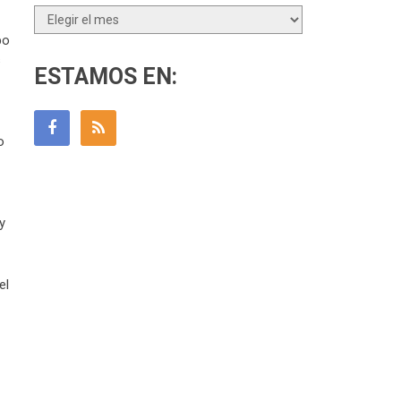
Archivos
po
s
ESTAMOS EN:
o
y
el