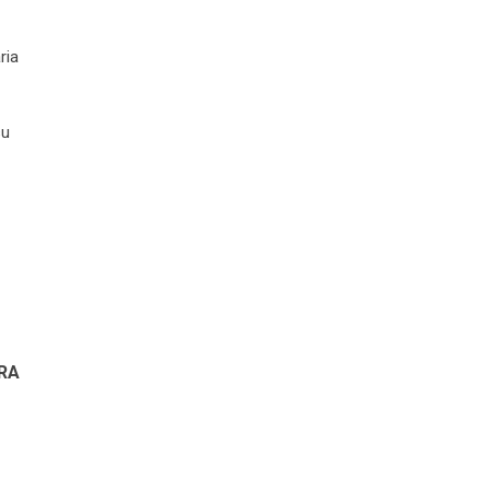
ria
su
RA