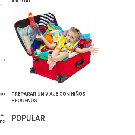
VIRTUAL …
 a
s
llo
PREPARAR UN VIAJE CON NIÑOS
lgo
PEQUEÑOS …
eso
POPULAR
 no