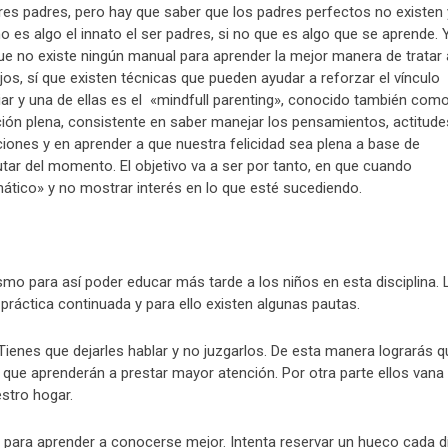
es padres, pero hay que saber que los padres perfectos no existen 
o es algo el innato el ser padres, si no que es algo que se aprende. 
e no existe ningún manual para aprender la mejor manera de tratar 
ijos, sí que existen técnicas que pueden ayudar a reforzar el vínculo
iar y una de ellas es el «mindfull parenting», conocido también com
ión plena, consistente en saber manejar los pensamientos, actitude
ones y en aprender a que nuestra felicidad sea plena a base de
utar del momento. El objetivo va a ser por tanto, en que cuando
mático» y no mostrar interés en lo que esté sucediendo.
o para así poder educar más tarde a los niños en esta disciplina. 
práctica continuada y para ello existen algunas pautas.
Tienes que dejarles hablar y no juzgarlos. De esta manera lograrás q
que aprenderán a prestar mayor atención. Por otra parte ellos vana
stro hogar.
 para aprender a conocerse mejor. Intenta reservar un hueco cada d