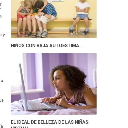
y
Y
a
o
s y
NIÑOS CON BAJA AUTOESTIMA …
La
ue
EL IDEAL DE BELLEZA DE LAS NIÑAS:
ía