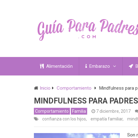
Alimentación
Embarazo
B
Inicio
Comportamiento
Mindfulness para 
MINDFULNESS PARA PADRES
Comportamiento
Familia
7 diciembre, 2017
confianza con los hijos
,
empatía familiar
,
mindf
Son 