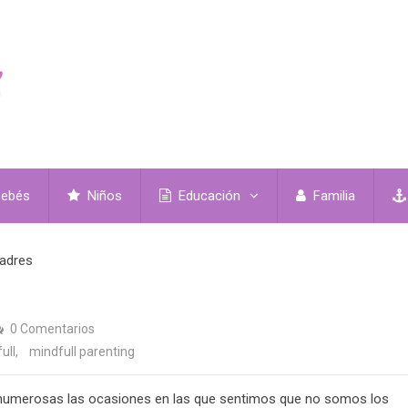
ebés
Niños
Educación
Familia
padres
0 Comentarios
ull
,
mindfull parenting
numerosas las ocasiones en las que sentimos que no somos los