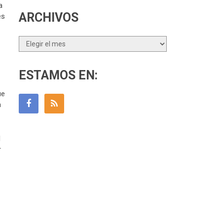
a
ARCHIVOS
es
Archivos
ESTAMOS EN:
ue
a
l
r