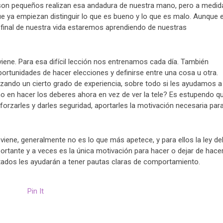
o son pequeños realizan esa andadura de nuestra mano, pero a medid
e ya empiezan distinguir lo que es bueno y lo que es malo. Aunque 
 final de nuestra vida estaremos aprendiendo de nuestras
viene. Para esa difícil lección nos entrenamos cada día. También
rtunidades de hacer elecciones y definirse entre una cosa u otra.
ando un cierto grado de experiencia, sobre todo si les ayudamos a
ho en hacer los deberes ahora en vez de ver la tele? Es estupendo q
forzarles y darles seguridad, aportarles la motivación necesaria par
ene, generalmente no es lo que más apetece, y para ellos la ley de
tante y a veces es la única motivación para hacer o dejar de hace
tados les ayudarán a tener pautas claras de comportamiento.
Pin It