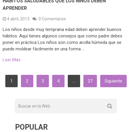
HÁBITOS SALUDABLES QUE LOS NIÑOS DEBEN
APRENDER
4 abril, 2013
0 Comentarios
Los niños desde muy temprana edad deben aprender buenos
hábitos. Aquí tienes algunos consejos que como padre debes
poner en práctica Los niños son como arcilla húmeda que se
puede moldear fácilmente en una forma …
Leer Más
PAGINACIÓN
1
2
3
4
…
27
Siguiente
DE
ENTRADAS
POPULAR