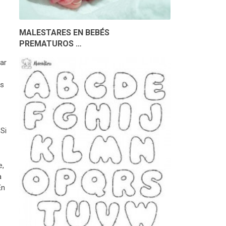
MALESTARES EN BEBÉS
PREMATUROS …
ar
és
Si
e,
a
En