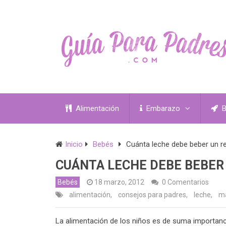
Alimentación
Embarazo
B
Inicio
Bebés
Cuánta leche debe beber un r
CUÁNTA LECHE DEBE BEBER
Bebés
18 marzo, 2012
0 Comentarios
alimentación
,
consejos para padres
,
leche
,
m
La alimentación de los niños es de suma importanc