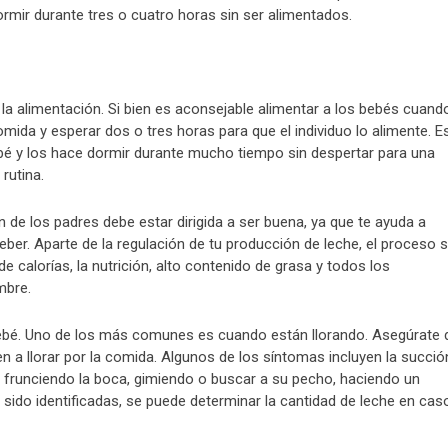
rmir durante tres o cuatro horas sin ser alimentados.
n la alimentación. Si bien es aconsejable alimentar a los bebés cuand
ida y esperar dos o tres horas para que el individuo lo alimente. E
ebé y los hace dormir durante mucho tiempo sin despertar para una
rutina.
 de los padres debe estar dirigida a ser buena, ya que te ayuda a
ber. Aparte de la regulación de tu producción de leche, el proceso 
de calorías, la nutrición, alto contenido de grasa y todos los
mbre.
bebé. Uno de los más comunes es cuando están llorando. Asegúrate 
a llorar por la comida. Algunos de los síntomas incluyen la succió
al, frunciendo la boca, gimiendo o buscar a su pecho, haciendo un
 sido identificadas, se puede determinar la cantidad de leche en cas