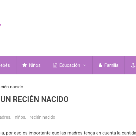
ebés
Niños
Educación
Familia
ecién nacido
 UN RECIÉN NACIDO
adres
,
niños
,
recién nacido
ia, por eso es importante que las madres tenga en cuenta la cantid