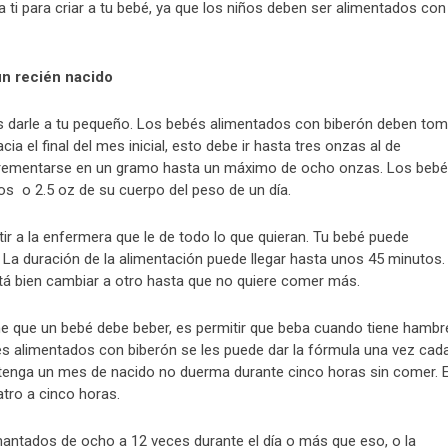
 ti para criar a tu bebé, ya que los niños deben ser alimentados con
un recién nacido
es darle a tu pequeño. Los bebés alimentados con biberón deben tom
 el final del mes inicial, esto debe ir hasta tres onzas al de
crementarse en un gramo hasta un máximo de ocho onzas. Los beb
 o 2.5 oz de su cuerpo del peso de un día.
r a la enfermera que le de todo lo que quieran. Tu bebé puede
La duración de la alimentación puede llegar hasta unos 45 minutos. 
stá bien cambiar a otro hasta que no quiere comer más.
che que un bebé debe beber, es permitir que beba cuando tiene hambr
bés alimentados con biberón se les puede dar la fórmula una vez cad
 tenga un mes de nacido no duerma durante cinco horas sin comer. 
tro a cinco horas.
ados de ocho a 12 veces durante el día o más que eso, o la