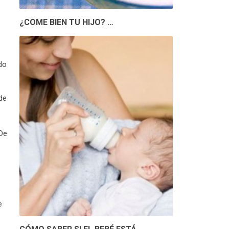
¿COME BIEN TU HIJO? …
do
de
 De
e