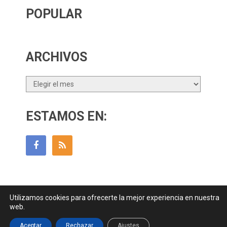
POPULAR
ARCHIVOS
Archivos
ESTAMOS EN:
Utilizamos cookies para ofrecerte la mejor experiencia en nuestra
Guía Para Padres
Copyright © 2026.
web.
Contactar
||
Datos Legales y Privacidad
y
Política de Cookies
Aceptar
Rechazar
Ajustes