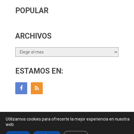
POPULAR
ARCHIVOS
Archivos
ESTAMOS EN:
Utilizamos cookies para ofrecerte la mejor experiencia en nuestra
Guía Para Padres
Copyright © 2026.
web.
Contactar
||
Datos Legales y Privacidad
y
Política de Cookies