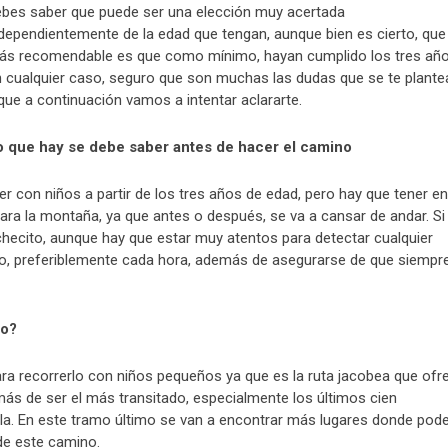
bes saber que puede ser una elección muy acertada
dependientemente de la edad que tengan, aunque bien es cierto, que
s recomendable es que como mínimo, hayan cumplido los tres año
 cualquier caso, seguro que son muchas las dudas que se te plante
que a continuación vamos a intentar aclararte.
o que hay se debe saber antes de hacer el camino
r con niños a partir de los tres años de edad, pero hay que tener en
para la montaña, ya que antes o después, se va a cansar de andar. Si
checito, aunque hay que estar muy atentos para detectar cualquier
o, preferiblemente cada hora, además de asegurarse de que siempr
ño?
ra recorrerlo con niños pequeños ya que es la ruta jacobea que ofr
ás de ser el más transitado, especialmente los últimos cien
la. En este tramo último se van a encontrar más lugares donde pod
de este camino.