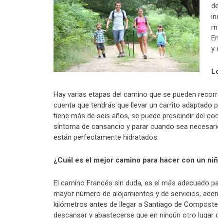
de
in
má
En
y 
L
Hay varias etapas del camino que se pueden recorre
cuenta que tendrás que llevar un carrito adaptado 
tiene más de seis años, se puede prescindir del co
síntoma de cansancio y parar cuando sea necesari
están perfectamente hidratados.
¿Cuál es el mejor camino para hacer con un ni
El camino Francés sin duda, es el más adecuado pa
mayor número de alojamientos y de servicios, adem
kilómetros antes de llegar a Santiago de Composte
descansar y abastecerse que en ningún otro lugar 