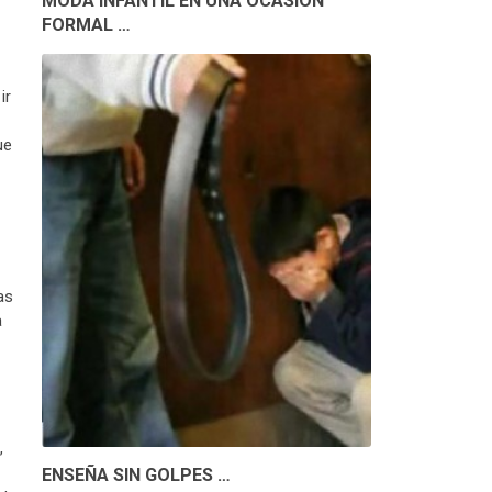
MODA INFANTIL EN UNA OCASIÓN
FORMAL …
ir
ue
as
a
,
ENSEÑA SIN GOLPES …