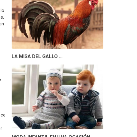
 lo
s.
an
LA MISA DEL GALLO …
e
ece
er