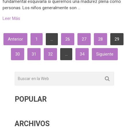
fundamental esquivarla si queremos una madurez plena como
personas. Los niños generalmente son …
Leer Más
PAGINACIÓN
Anterior
1
…
26
27
28
29
DE
ENTRADAS
30
31
32
…
34
Siguiente
POPULAR
ARCHIVOS