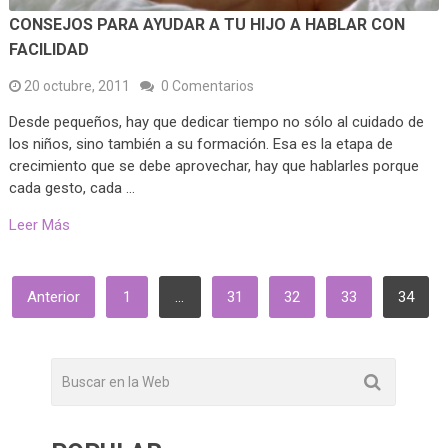
CONSEJOS PARA AYUDAR A TU HIJO A HABLAR CON
FACILIDAD
20 octubre, 2011
0 Comentarios
Desde pequeños, hay que dedicar tiempo no sólo al cuidado de
los niños, sino también a su formación. Esa es la etapa de
crecimiento que se debe aprovechar, hay que hablarles porque
cada gesto, cada …
Leer Más
PAGINACIÓN
Anterior
1
…
31
32
33
34
DE
ENTRADAS