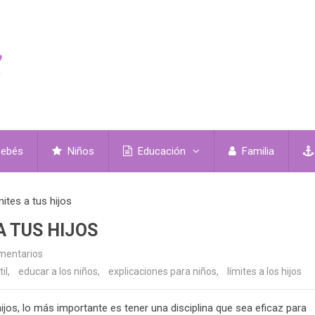
ebés
Niños
Educación
Familia
ites a tus hijos
A TUS HIJOS
mentarios
il
,
educar a los niños
,
explicaciones para niños
,
límites a los hijos
jos, lo más importante es tener una disciplina que sea eficaz para