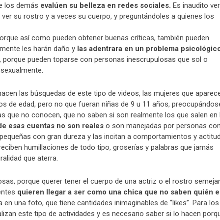
ue los demás
evalúen su belleza en redes sociales.
Es inaudito ver
er su rostro y a veces su cuerpo, y preguntándoles a quienes los
, porque así como pueden obtener buenas críticas, también pueden
mente les harán daño y
las adentrara en un problema psicológic
, porque pueden toparse con personas inescrupulosas que sol o
s sexualmente.
hacen las búsquedas de este tipo de videos, las mujeres que aparec
os de edad, pero no que fueran niñas de 9 u 11 años, preocupándos
nas que no conocen, que no saben si son realmente los que salen en 
de esas cuentas no son reales
o son manejadas por personas co
 pequeñas con gran dureza y las incitan a comportamientos y actitu
ciben humillaciones de todo tipo, groserías y palabras que jamás
ralidad que aterra.
sas, porque querer tener el cuerpo de una actriz o el rostro semeja
centes
quieren llegar a ser como una chica que no saben quién e
en una foto, que tiene cantidades inimaginables de “likes”. Para los
lizan este tipo de actividades y es necesario saber si lo hacen porq