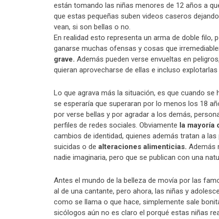
están tomando las niñas menores de 12 años a q
que estas pequeñas suben videos caseros dejando v
vean, si son bellas o no.
En realidad esto representa un arma de doble filo
ganarse muchas ofensas y cosas que irremediable
grave.
Además pueden verse envueltas en peligros
quieran aprovecharse de ellas e incluso explotarla
Lo que agrava más la situación, es que cuando se 
se esperaría que superaran por lo menos los 18 añ
por verse bellas y por agradar a los demás, perso
perfiles de redes sociales. Obviamente
la mayoría 
cambios de identidad, quienes además tratan a las
suicidas o de
alteraciones alimenticias.
Además re
nadie imaginaria, pero que se publican con una natu
Antes el mundo de la belleza de movía por las famo
al de una cantante, pero ahora, las niñas y adoles
como se llama o que hace, simplemente sale bonita 
sicólogos aún no es claro el porqué estas niñas rea