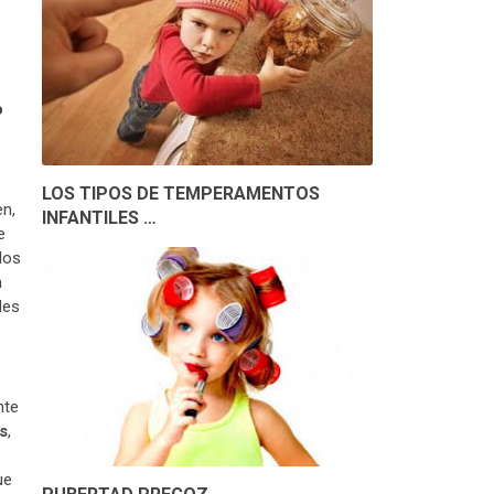
o
LOS TIPOS DE TEMPERAMENTOS
en,
INFANTILES …
e
los
n
des
nte
s
,
ue