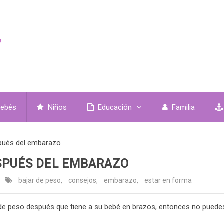
ebés
Niños
Educación
Familia
spués del embarazo
SPUÉS DEL EMBARAZO
bajar de peso
,
consejos
,
embarazo
,
estar en forma
r de peso después que tiene a su bebé en brazos, entonces no puede