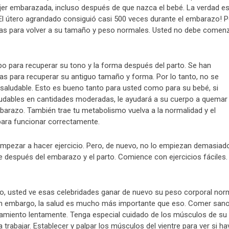
jer embarazada, incluso después de que nazca el bebé. La verdad e
 El útero agrandado consiguió casi 500 veces durante el embarazo! P
nas para volver a su tamaño y peso normales. Usted no debe comen
po para recuperar su tono y la forma después del parto. Se han
as para recuperar su antiguo tamaño y forma. Por lo tanto, no se
 saludable. Esto es bueno tanto para usted como para su bebé, si
ludables en cantidades moderadas, le ayudará a su cuerpo a quemar
barazo. También trae tu metabolismo vuelva a la normalidad y el
para funcionar correctamente.
mpezar a hacer ejercicio. Pero, de nuevo, no lo empiezan demasiad
después del embarazo y el parto. Comience con ejercicios fáciles.
o, usted ve esas celebridades ganar de nuevo su peso corporal nor
n embargo, la salud es mucho más importante que eso. Comer sano
enamiento lentamente. Tenga especial cuidado de los músculos de su
trabajar. Establecer y palpar los músculos del vientre para ver si ha