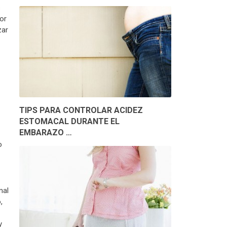
s
or
zar
TIPS PARA CONTROLAR ACIDEZ
ESTOMACAL DURANTE EL
EMBARAZO …
o
mal
,
y