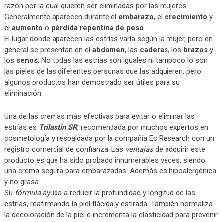
razón por la cual quieren ser eliminadas por las mujeres.
Generalmente aparecen durante el
embarazo
, el
crecimiento
y
el
aumento
o
pérdida repentina de peso
.
El lugar donde aparecen las estrías varía según la mujer, pero en
general se presentan en el
abdomen
, las
caderas
, los
brazos
y
los
senos
. No todas las estrías son iguales ni tampoco lo son
las pieles de las diferentes personas que las adquieren, pero
algunos productos han demostrado ser útiles para su
eliminación:
Una de las cremas más efectivas para evitar o eliminar las
estrías es
Trilastin SR
, recomendada por muchos expertos en
cosmetología y respaldada por la compañía Ec Research con un
registro comercial de confianza. Las
ventajas
de adquirir este
producto es que ha sido probado innumerables veces, siendo
una crema segura para embarazadas. Además es hipoalergénica
y no grasa.
Su
fórmula
ayuda a reducir la profundidad y longitud de las
estrías, reafirmando la piel flácida y estirada. También normaliza
la decoloración de la piel e incrementa la elasticidad para prevenir