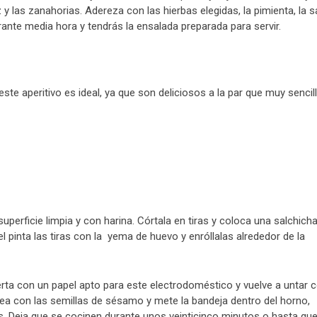
y las zanahorias. Adereza con las hierbas elegidas, la pimienta, la sa
ante media hora y tendrás la ensalada preparada para servir.
 este aperitivo es ideal, ya que son deliciosos a la par que muy sencil
erficie limpia y con harina. Córtala en tiras y coloca una salchich
l pinta las tiras con la yema de huevo y enróllalas alrededor de la
rta con un papel apto para este electrodoméstico y vuelve a untar 
ea con las semillas de sésamo y mete la bandeja dentro del horno,
. Deja que se cocinen durante unos veinticinco minutos o hasta qu