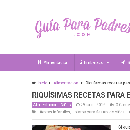
Alimentación
Embarazo
B
Inicio
Alimentación
Riquísimas recetas par
RIQUÍSIMAS RECETAS PARA 
Alimentación
Niños
29 junio, 2016
0 Come
fiestas infantiles
,
platos para fiestas de niños
,
Si qui