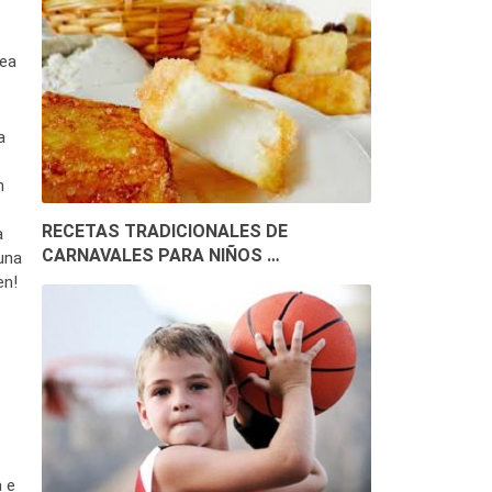
dea
a
n
RECETAS TRADICIONALES DE
a
CARNAVALES PARA NIÑOS …
una
en!
a e