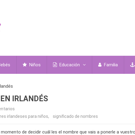
ebés
Niños
Educación
Familia
rlandés
GEN IRLANDÉS
ntarios
es irlandeses para niños
,
significado de nombres
el momento de decidir cuál les el nombre que vais a ponerle a vuestr