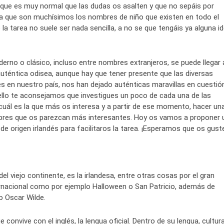
r que es muy normal que las dudas os asalten y que no sepáis por
a que son muchísimos los nombres de niño que existen en todo el
la tarea no suele ser nada sencilla, a no se que tengáis ya alguna i
derno o clásico, incluso entre nombres extranjeros, se puede llegar 
auténtica odisea, aunque hay que tener presente que las diversas
es en nuestro país, nos han dejado auténticas maravillas en cuestió
llo te aconsejamos que investigues un poco de cada una de las
 cuál es la que más os interesa y a partir de ese momento, hacer un
mbres que os parezcan más interesantes. Hoy os vamos a proponer 
de origen irlandés para facilitaros la tarea. ¡Esperamos que os gust
l viejo continente, es la irlandesa, entre otras cosas por el gran
ernacional como por ejemplo Halloween o San Patricio, además de
 Oscar Wilde.
ue convive con el inglés, la lengua oficial. Dentro de su lengua, cultur