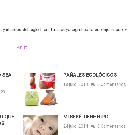
irlandés del siglo II en Tara, cuyo significado es «hijo impuro».
Pin It
O SEA
PAÑALES ECOLÓGICOS
18 julio, 2013
0 Comentarios
ios
LO QUE
MI BEBÉ TIENE HIPO
OS
24 julio, 2014
0 Comentarios