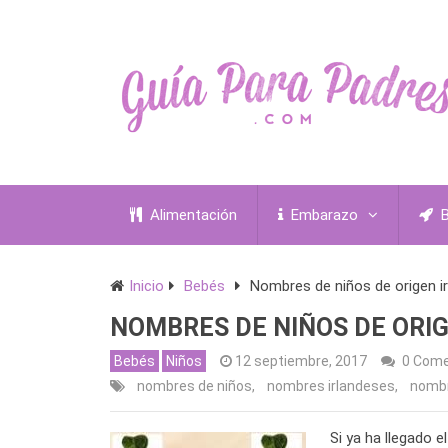
Alimentación
Embarazo
B
Inicio
Bebés
Nombres de niños de origen i
NOMBRES DE NIÑOS DE ORI
Bebés
Niños
12 septiembre, 2017
0 Come
nombres de niños
,
nombres irlandeses
,
nombr
Si ya ha llegado 