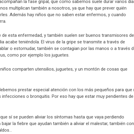
acompañan la fase gripal, que como sabemos suele durar varios día
os multiplican también a nosotros, ya que hay que prever quién
nerles. Además hay niños que no saben estar enfermos, y cuando
ra.
e de esta enfermedad, y también suelen ser buenos transmisores de
milia acabe teniéndola. El virus de la gripe se transmite a través de
ablar o estornudar, también se contagian por las manos o a través 
rus, como por ejemplo los juguetes.
 niños comparten utensilios, juguetes, y un montón de cosas que
r, debemos prestar especial atención con los más pequeños para que
infecciones o bronquitis. Por eso hay que estar muy pendientes de
nque sí se pueden aliviar los síntomas hasta que vaya perdiendo
bajar la fiebre que ayudan también a aliviar el malestar, también con
aldos…