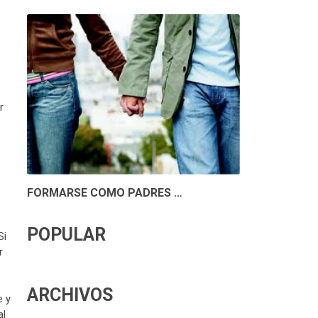
r
FORMARSE COMO PADRES …
POPULAR
Si
r
ARCHIVOS
e y
al