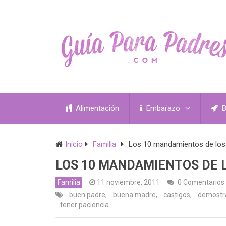
Alimentación
Embarazo
B
Inicio
Familia
Los 10 mandamientos de los 
LOS 10 MANDAMIENTOS DE L
Familia
11 noviembre, 2011
0 Comentarios
buen padre
,
buena madre
,
castigos
,
demostr
tener paciencia