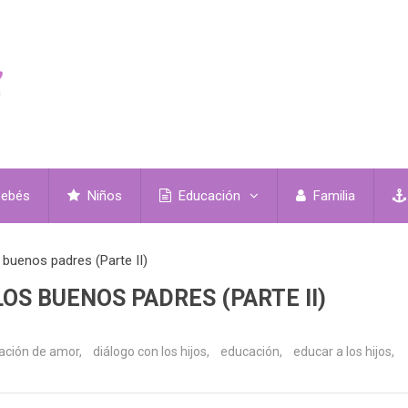
ebés
Niños
Educación
Familia
buenos padres (Parte II)
OS BUENOS PADRES (PARTE II)
ación de amor
,
diálogo con los hijos
,
educación
,
educar a los hijos
,