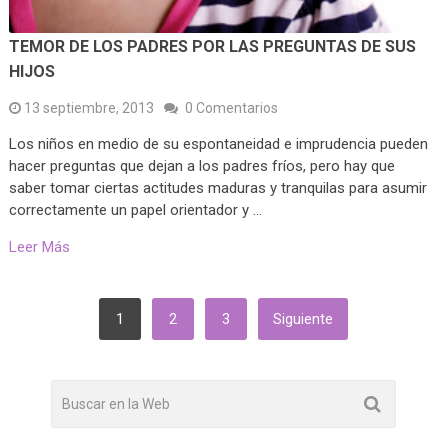
TEMOR DE LOS PADRES POR LAS PREGUNTAS DE SUS
HIJOS
13 septiembre, 2013
0 Comentarios
Los niños en medio de su espontaneidad e imprudencia pueden
hacer preguntas que dejan a los padres fríos, pero hay que
saber tomar ciertas actitudes maduras y tranquilas para asumir
correctamente un papel orientador y …
Leer Más
PAGINACIÓN
1
2
3
Siguiente
DE
ENTRADAS