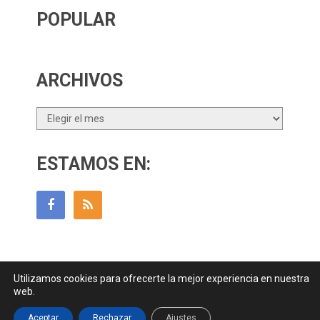
POPULAR
ARCHIVOS
Archivos
ESTAMOS EN:
Utilizamos cookies para ofrecerte la mejor experiencia en nuestra
Guía Para Padres
Copyright © 2026.
web.
Contactar
||
Datos Legales y Privacidad
y
Política de Cookies
Aceptar
Rechazar
Ajustes