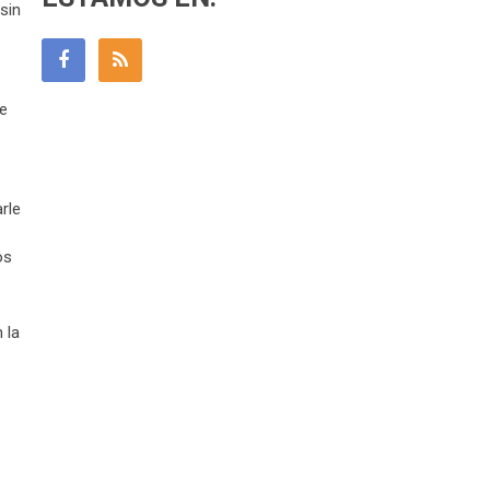
sin
ue
rle
os
 la