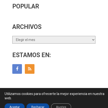
POPULAR
ARCHIVOS
Archivos
ESTAMOS EN:
Utilizamos cookies para ofrecerte la mejor experiencia en nuestra
Guía Para Padres
Copyright © 2026.
web.
Contactar
||
Datos Legales y Privacidad
y
Política de Cookies
Aceptar
Rechazar
Ajustes