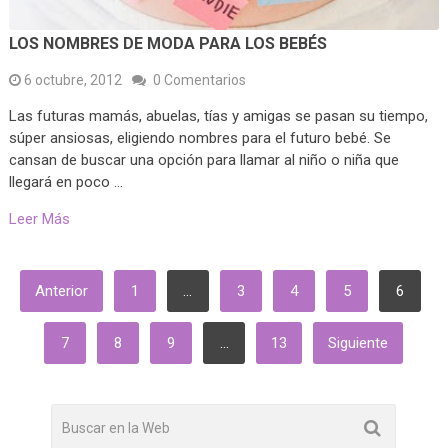
LOS NOMBRES DE MODA PARA LOS BEBÉS
6 octubre, 2012
0 Comentarios
Las futuras mamás, abuelas, tías y amigas se pasan su tiempo,
súper ansiosas, eligiendo nombres para el futuro bebé. Se
cansan de buscar una opción para llamar al niño o niña que
llegará en poco …
Leer Más
PAGINACIÓN
Anterior
1
…
3
4
5
6
DE
ENTRADAS
7
8
9
…
13
Siguiente