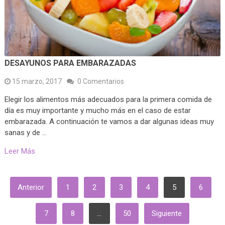
DESAYUNOS PARA EMBARAZADAS
15 marzo, 2017
0 Comentarios
Elegir los alimentos más adecuados para la primera comida de
día es muy importante y mucho más en el caso de estar
embarazada. A continuación te vamos a dar algunas ideas muy
sanas y de …
Leer Más
PAGINACIÓN
Anterior
1
2
3
4
5
6
DE
ENTRADAS
7
8
…
50
Siguiente