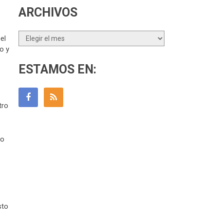
ARCHIVOS
Archivos
el
o y
ESTAMOS EN:
tro
co
sto