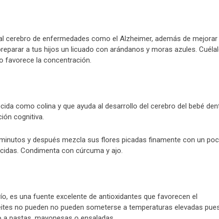
 al cerebro de enfermedades como el Alzheimer, además de mejorar 
reparar a tus hijos un licuado con arándanos y moras azules. Cuélal
no favorece la concentración.
ida como colina y que ayuda al desarrollo del cerebro del bebé den
ción cognitiva.
ro minutos y después mezcla sus flores picadas finamente con un po
cocidas. Condimenta con cúrcuma y ajo.
frío, es una fuente excelente de antioxidantes que favorecen el
aceites no pueden no pueden someterse a temperaturas elevadas pue
do a pastas, mayonesas o ensaladas.