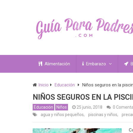
Alimentación
Embarazo
B
Inicio
Educación
Niños seguros en la pisci
NIÑOS SEGUROS EN LA PISC
Educación
Niños
25 junio, 2018
0 Comenta
agua y niños pequeños
,
piscinas y niños
,
precau
Co