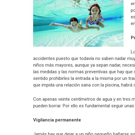
en
po
e
en
P
Lo
accidentes puesto que todavía no saben nadar muy 
niños más mayores, aunque ya sepan nadar, neces
las medidas y las normas preventivas que hay que se
sentido prohibirles la entrada a la misma por un t
que impida una relación sana con la piscina, habrá q
Con apenas veinte centímetros de agua y en tres m
pueden borrar. Por ello es fundamental seguir unas
Vigilancia permanente
Jamás hay que dejar a un niño pequeño bañarse sol