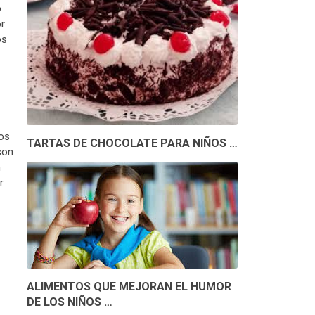
o
r
os
Los
TARTAS DE CHOCOLATE PARA NIÑOS …
son
n
r
ALIMENTOS QUE MEJORAN EL HUMOR
DE LOS NIÑOS …