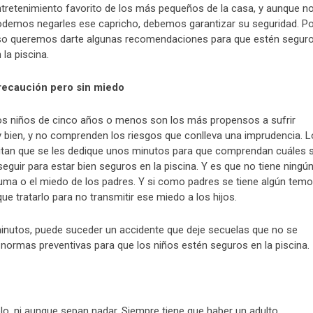
tretenimiento favorito de los más pequeños de la casa, y aunque n
demos negarles ese capricho, debemos garantizar su seguridad. Po
so queremos darte algunas recomendaciones para que estén segur
 la piscina.
recaución pero sin miedo
s niños de cinco años o menos son los más propensos a sufrir
bien, y no comprenden los riesgos que conlleva una imprudencia. 
itan que se les dedique unos minutos para que comprendan cuáles 
guir para estar bien seguros en la piscina. Y es que no tiene ningú
rauma o el miedo de los padres. Y si como padres se tiene algún temo
ue tratarlo para no transmitir ese miedo a los hijos.
inutos, puede suceder un accidente que deje secuelas que no se
 normas preventivas para que los niños estén seguros en la piscina.
o, ni aunque sepan nadar. Siempre tiene que haber un adulto