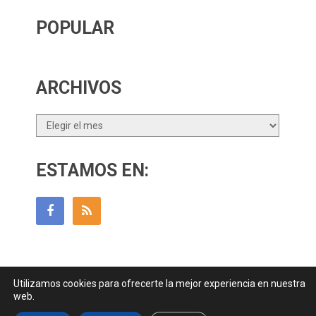
POPULAR
ARCHIVOS
Archivos
ESTAMOS EN:
Utilizamos cookies para ofrecerte la mejor experiencia en nuestra
Guía Para Padres
Copyright © 2026.
web.
Contactar
||
Datos Legales y Privacidad
y
Política de Cookies