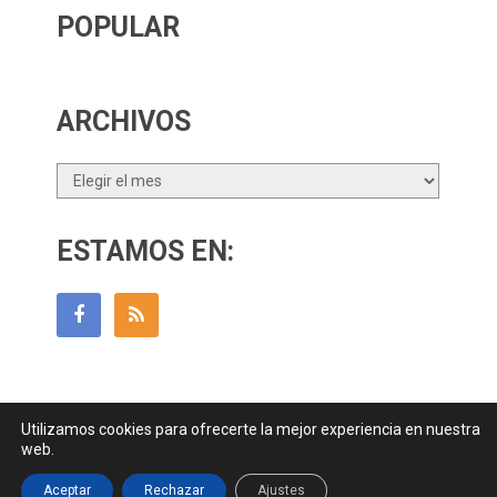
POPULAR
ARCHIVOS
Archivos
ESTAMOS EN:
Utilizamos cookies para ofrecerte la mejor experiencia en nuestra
Guía Para Padres
Copyright © 2026.
web.
Contactar
||
Datos Legales y Privacidad
y
Política de Cookies
Aceptar
Rechazar
Ajustes