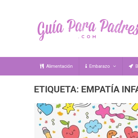
Alimentación
Embarazo
B
ETIQUETA:
EMPATÍA INF