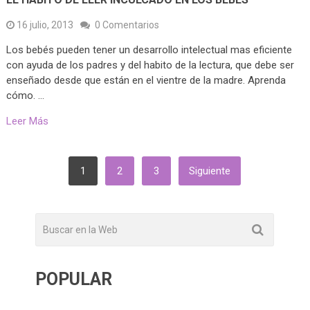
16 julio, 2013
0 Comentarios
Los bebés pueden tener un desarrollo intelectual mas eficiente
con ayuda de los padres y del habito de la lectura, que debe ser
enseñado desde que están en el vientre de la madre. Aprenda
cómo. …
Leer Más
PAGINACIÓN
1
2
3
Siguiente
DE
ENTRADAS
POPULAR