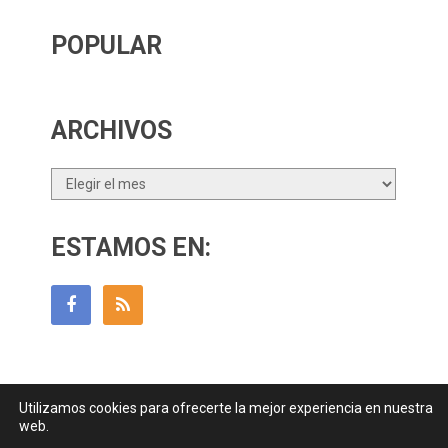
POPULAR
ARCHIVOS
Archivos
ESTAMOS EN:
Utilizamos cookies para ofrecerte la mejor experiencia en nuestra
Guía Para Padres
Copyright © 2026.
web.
Contactar
||
Datos Legales y Privacidad
y
Política de Cookies