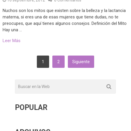
16 septiembre, 2012
0 Comentarios
Nuchos son los mitos que existen sobre la belleza y la lactancia
materna, si eres una de esas mujeres que tiene dudas, no te
preocupes, que aquí tienes algunos consejos. Definición del Mito
Hay una …
Leer Más
PAGINACIÓN
1
2
Siguiente
DE
ENTRADAS
POPULAR