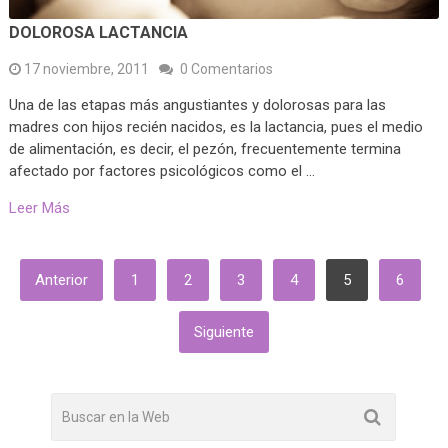
DOLOROSA LACTANCIA
17 noviembre, 2011
0 Comentarios
Una de las etapas más angustiantes y dolorosas para las
madres con hijos recién nacidos, es la lactancia, pues el medio
de alimentación, es decir, el pezón, frecuentemente termina
afectado por factores psicológicos como el …
Leer Más
PAGINACIÓN
Anterior
1
2
3
4
5
6
DE
ENTRADAS
Siguiente