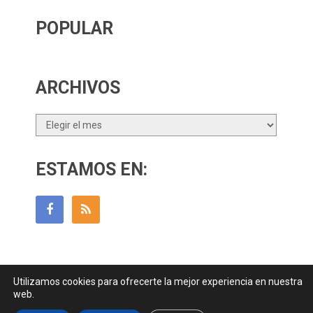
POPULAR
ARCHIVOS
Archivos
ESTAMOS EN:
Utilizamos cookies para ofrecerte la mejor experiencia en nuestra
Guía Para Padres
Copyright © 2026.
web.
Contactar
||
Datos Legales y Privacidad
y
Política de Cookies