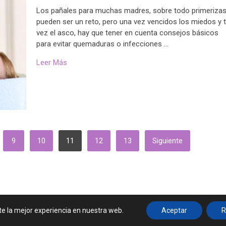
Los pañales para muchas madres, sobre todo primerizas
pueden ser un reto, pero una vez vencidos los miedos y t
vez el asco, hay que tener en cuenta consejos básicos
para evitar quemaduras o infecciones …
Leer Más
9
10
11
12
13
Siguiente
Contactar
te la mejor experiencia en nuestra web.
Aceptar
R