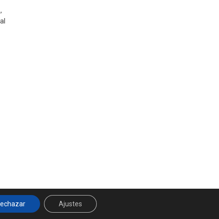
,
al
||
Datos Legales y Privacidad
y
Política de Cookies
echazar
Ajustes