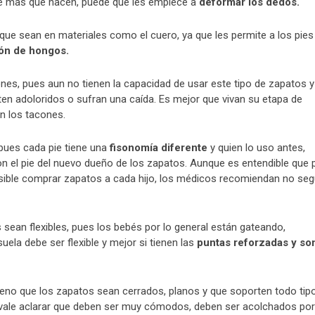
 de mas que hacen, puede que les empiece a
deformar los dedos.
 que sean en materiales como el cuero, ya que les permite a los pies
ón de hongos.
ones, pues aun no tienen la capacidad de usar este tipo de zapatos y
en adoloridos o sufran una caída. Es mejor que vivan su etapa de
en los tacones.
pues cada pie tiene una
fisonomía diferente
y quien lo uso antes,
 el pie del nuevo dueño de los zapatos. Aunque es entendible que 
osible comprar zapatos a cada hijo, los médicos recomiendan no seg
ean flexibles, pues los bebés por lo general están gateando,
uela debe ser flexible y mejor si tienen las
puntas reforzadas y so
ueno que los zapatos sean cerrados, planos y que soporten todo tip
ro vale aclarar que deben ser muy cómodos, deben ser acolchados por