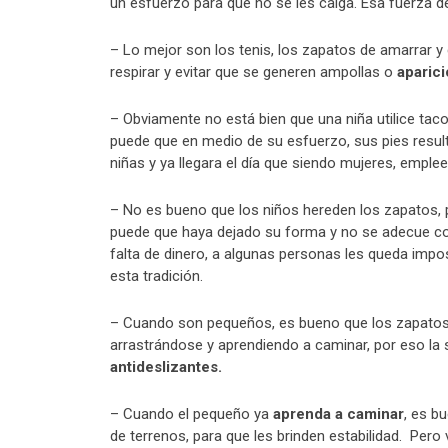
un esfuerzo para que no se les caiga. Esa fuerza
– Lo mejor son los tenis, los zapatos de amarrar y
respirar y evitar que se generen ampollas o
aparici
– Obviamente no está bien que una niña utilice tac
puede que en medio de su esfuerzo, sus pies result
niñas y ya llegara el día que siendo mujeres, emple
– No es bueno que los niños hereden los zapatos, 
puede que haya dejado su forma y no se adecue con
falta de dinero, a algunas personas les queda imp
esta tradición.
– Cuando son pequeños, es bueno que los zapatos s
arrastrándose y aprendiendo a caminar, por eso la s
antideslizantes.
– Cuando el pequeño ya
aprenda a caminar
, es b
de terrenos, para que les brinden estabilidad. Pe