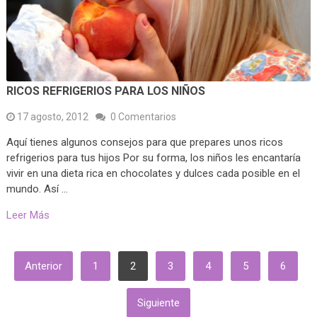
RICOS REFRIGERIOS PARA LOS NIÑOS
17 agosto, 2012
0 Comentarios
Aquí tienes algunos consejos para que prepares unos ricos
refrigerios para tus hijos Por su forma, los niños les encantaría
vivir en una dieta rica en chocolates y dulces cada posible en el
mundo. Así …
Leer Más
PAGINACIÓN
Anterior
1
2
3
4
5
6
DE
ENTRADAS
Siguiente