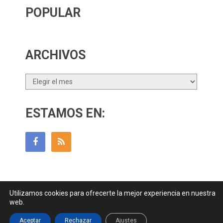
POPULAR
ARCHIVOS
Archivos
ESTAMOS EN:
Utilizamos cookies para ofrecerte la mejor experiencia en nuestra
Guía Para Padres
Copyright © 2026.
web.
Contactar
||
Datos Legales y Privacidad
y
Política de Cookies
Aceptar
Rechazar
Ajustes