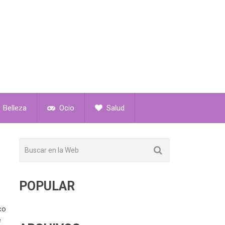
Belleza
Ocio
Salud
POPULAR
co
e